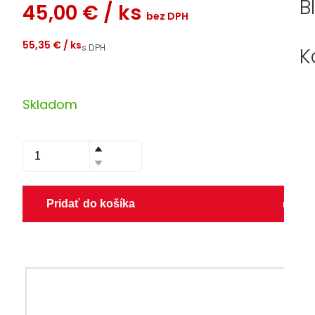
B
45,00 €
/ ks
bez DPH
55,35 €
/ ks
s DPH
K
Skladom
Pridať do košíka