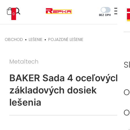
0
BEZ DPH
OBCHOD
LEŠENIE
POJAZDNÉ LEŠENIE
Metaltech
S
BAKER Sada 4 oceľových
základových dosiek
O
lešenia
O