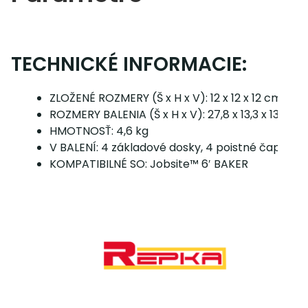
TECHNICKÉ INFORMACIE:
ZLOŽENÉ ROZMERY (Š x H x V): 12 x 12 x 12 cm
ROZMERY BALENIA (Š x H x V): 27,8 x 13,3 x 13,8 c
HMOTNOSŤ: 4,6 kg
V BALENÍ: 4 základové dosky, 4 poistné čapy
KOMPATIBILNÉ SO: Jobsite™ 6′ BAKER