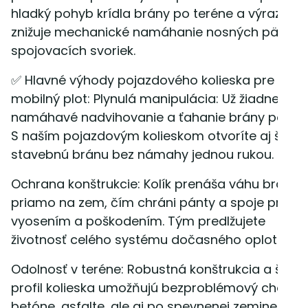
hladký pohyb krídla brány po teréne a výrazne
znižuje mechanické namáhanie nosných pätiek 
spojovacích svoriek.
✅ Hlavné výhody pojazdového kolieska pre
mobilný plot: Plynulá manipulácia: Už žiadne
namáhavé nadvihovanie a ťahanie brány po zem
S naším pojazdovým kolieskom otvoríte aj širok
stavebnú bránu bez námahy jednou rukou.
Ochrana konštrukcie: Kolík prenáša váhu brány
priamo na zem, čím chráni pánty a spoje pred
vyosením a poškodením. Tým predlžujete
životnosť celého systému dočasného oplotenia.
Odolnosť v teréne: Robustná konštrukcia a širok
profil kolieska umožňujú bezproblémový chod p
betóne, asfalte, ale aj po spevnenej zemine či