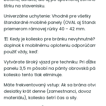
štrku na stavenisku.
Univerzálne uchytenie: Vhodné pre všetky
štandardné mobilné panely (OVAL aj Standard) 
priemerom rámovej rúrky 40 – 42 mm.
🏗 Kedy je koliesko pre bránku nevyhnutné? Ten
doplnok k mobilnému oploteniu odporúčame
použiť vždy, keď:
Vytvárate široký vjazd pre techniku: Pri dĺžke
panelu 3,5 m pôsobí na pánty obrovská páka –
koliesko tento tlak eliminuje.
Máte frekventovaný vstup: Ak sa brána otvára
desiatky krát denne (zamestnanci, dovoz
materiálu), koliesko šetrí čas a sily.