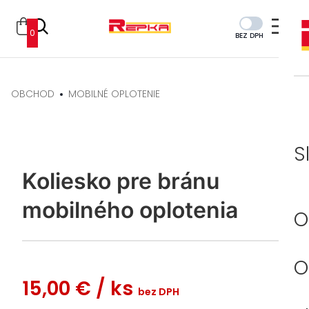
0
BEZ DPH
OBCHOD
MOBILNÉ OPLOTENIE
S
Koliesko pre bránu
mobilného oplotenia
O
O
15,00 €
/ ks
bez DPH