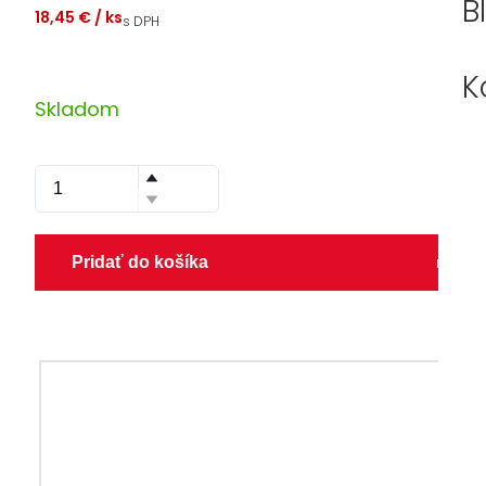
B
18,45 €
/ ks
s DPH
K
Skladom
Pridať do košíka