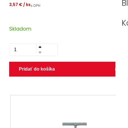
B
3,57 €
/ ks
s DPH
K
Skladom
Pridať do košíka