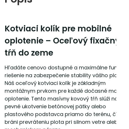
Kotviaci kolík pre mobilné
oplotenie – Oceľový fixačný
tŕň do zeme
Hľadáte cenovo dostupné a maximálne funkčn
riešenie na zabezpečenie stability vášho plotu?
Náš oceľový kotviaci kolík je základným
montážnym prvkom pre každé dočasné mobiln
oplotenie. Tento masívny kovový tŕň slúži na
pevné ukotvenie betónovej pätky alebo
plastového podstavca priamo do terénu, čím
bráni prevráteniu plota pri silnom vetre alebo