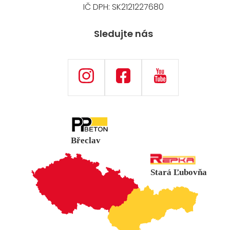
IČ DPH: SK2121227680
Sledujte nás
Břeclav
Stará Ľubovňa