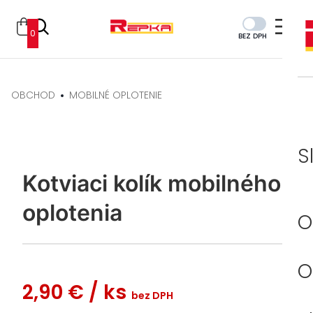
0
BEZ DPH
OBCHOD
MOBILNÉ OPLOTENIE
S
Kotviaci kolík mobilného
oplotenia
O
O
2,90 €
/ ks
bez DPH