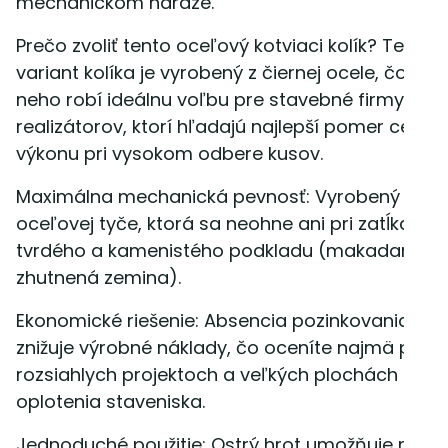
mechanickom náraze.
Prečo zvoliť tento oceľový kotviaci kolík? Tento
variant kolíka je vyrobený z čiernej ocele, čo z
neho robí ideálnu voľbu pre stavebné firmy a
realizátorov, ktorí hľadajú najlepší pomer ceny 
výkonu pri vysokom odbere kusov.
Maximálna mechanická pevnosť: Vyrobený z pln
oceľovej tyče, ktorá sa neohne ani pri zatĺkaní d
tvrdého a kamenistého podkladu (makadam,
zhutnená zemina).
Ekonomické riešenie: Absencia pozinkovania
znižuje výrobné náklady, čo oceníte najmä pri
rozsiahlych projektoch a veľkých plochách
oplotenia staveniska.
Jednoduché použitie: Ostrý hrot umožňuje rýchl