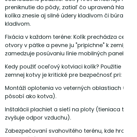
preniknutie do pôdy, zatiaľ čo upravená hlava
kolíka znesie aj silné údery kladivom či búracím
kladivom.
Fixácia v každom teréne: Kolík prechádza cez
otvory v pätke a pevne ju "pripichne" k zemi, čím
zamedzuje posúvaniu línie mobilných panelov.
Kedy použiť oceľový kotviaci kolík? Použitie
zemnej kotvy je kritické pre bezpečnosť pri:
Montáži oplotenia vo veterných oblastiach (kolík
pôsobí ako kotva).
Inštalácii plachiet a sietí na ploty (tieniaca tkani
zvyšuje odpor vzduchu).
Zabezpečovaní svahovitého terénu, kde hrozí