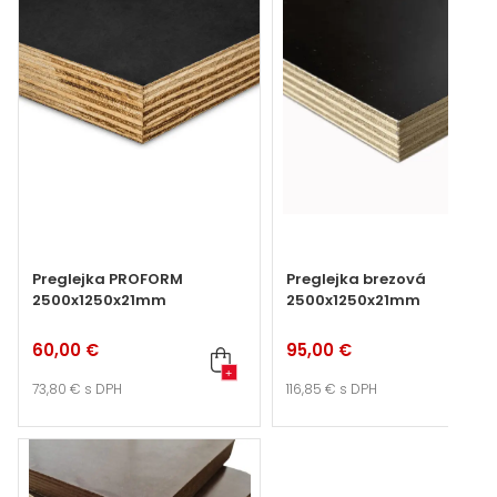
Preglejka PROFORM
Preglejka brezová
2500x1250x21mm
2500x1250x21mm
60,00 €
95,00 €
+
+
73,80 €
s DPH
116,85 €
s DPH