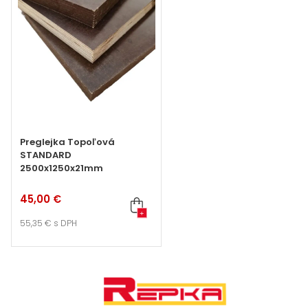
Preglejka Topoľová
STANDARD
2500x1250x21mm
45,00 €
+
55,35 €
s DPH