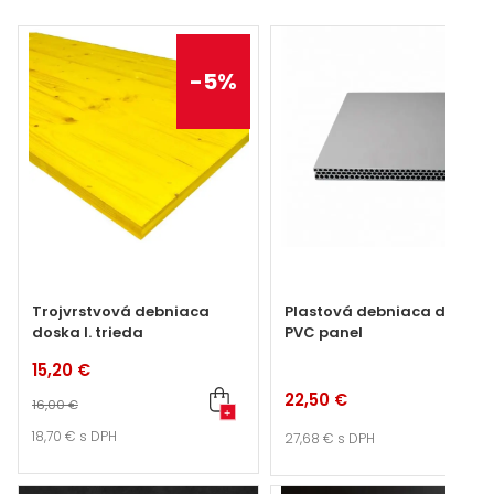
-
5
%
Trojvrstvová debniaca
Plastová debniaca doska
doska I. trieda
PVC panel
15,20 €
22,50 €
16,00 €
+
+
18,70 €
s DPH
27,68 €
s DPH