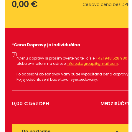
0,00 €
Celková cena bez DPH
*Cena Dopravy je individuálna
*Cenu dopravy si prosím overte na tel. čísle
+421 948 528 980
alebo e-mailom na adrese
inforepkagroup@gmail.com
.
Po odoslaní objednávky Vám bude vypočítaná cena dopravy.
Po jej odsúhlasení bude tovar vyexpedovaný.
0,00 €
bez DPH
MEDZISÚČET
Do pokladne