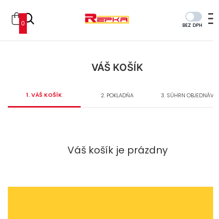
0
BEZ DPH
VÁŠ KOŠÍK
1.
VÁŠ KOŠÍK
2.
POKLADŇA
3.
SÚHRN OBJEDNÁVK
Váš košík je prázdny