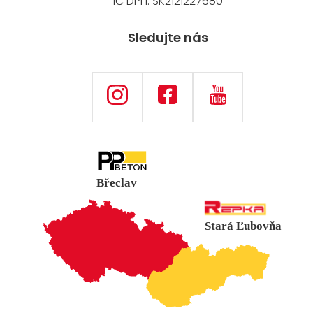
IČ DPH: SK2121227680
Sledujte nás
Břeclav
Stará Ľubovňa