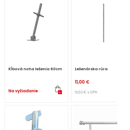
Kĺbová noha lešenia 60cm
Lešenárska rúra
11,00 €
+
Na vyžiadanie
13,53 €
s DPH
+