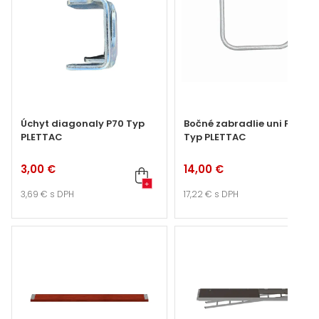
Úchyt diagonaly P70 Typ
Bočné zabradlie uni P70
PLETTAC
Typ PLETTAC
3,00 €
14,00 €
+
+
3,69 €
s DPH
17,22 €
s DPH