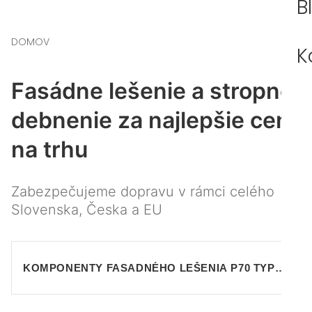
B
DOMOV
K
Fasádne lešenie a stropné
debnenie za najlepšie ceny
na trhu
Zabezpečujeme dopravu v rámci celého
Slovenska, Česka a EU
KOMPONENTY FASADNÉHO LEŠENIA P70 TYP
PLETTAC