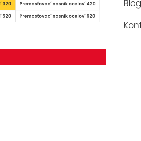
Blo
í 320
Premosťovací nosník oceloví 420
í 520
Premosťovací nosník oceloví 620
Kon