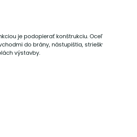
nkciou je podopierať konštrukciu. Oceľové
chodmi do brány, nástupištia, striešky, atypické
olách výstavby.