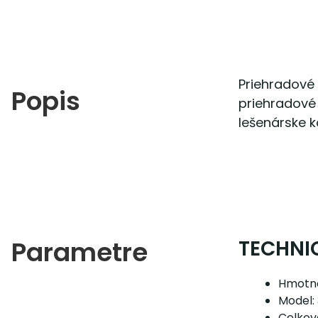
Priehradové 
Popis
priehradové 
lešenárske 
Parametre
TECHNI
Hmotno
Model:
Celkov