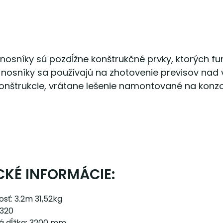
nosníky sú pozdĺžne konštrukčné prvky, ktorých fu
nosníky sa používajú na zhotovenie previsov nad v
konštrukcie, vrátane lešenie namontované na konz
CKÉ INFORMÁCIE:
sť: 3.2m 31,52kg
 320
á dĺžka: 3200 mm