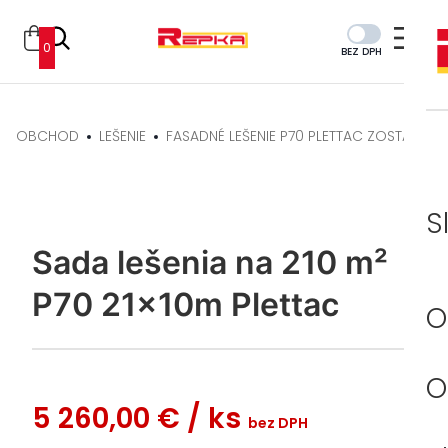
0
BEZ DPH
OBCHOD
LEŠENIE
FASADNÉ LEŠENIE P70 PLETTAC ZOSTAVY
S
Sada lešenia na 210 m²
P70 21x10m Plettac
O
O
5 260,00 €
/ ks
bez DPH