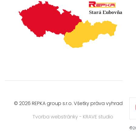
Stará Ľubovňa
© 2026 REPKA group s.r.o. Všetky práva vyhradené
Tvorba webstránky
- KRAVE studio
©
2