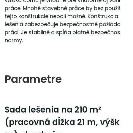
vďaka čomu je vhodné pre vnútorné aj vonkajši
práce. Mnohé stavebné práce by bez použitia
tejto konštrukcie neboli možné. Konštrukcia
lešenia zabezpečuje bezpečnostné požiadavky p
práci. Je stabilné a spĺňa platné bezpečnostné
normy.
Parametre
Sada lešenia na 210 m²
(pracovná dĺžka 21 m, výška 1