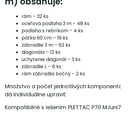
m) obsahuje:
rám – 32 ks
oceľová podlaha 3 m – 48 ks
podlaha s rebríkom – 4 ks
pätka 60 cm – 16 ks
zábradlie 3 m – 63 ks
diagonála – 12 ks
uchytenie diagonál – 3 ks
zábradlie L – 6 ks
rám zábradlia bočný – 2 ks
Množstvo a počet jednotlivých komponentov sa
dá individuálne upraviť.
Kompatibilné s lešením PLETTAC P70 MJuni70.