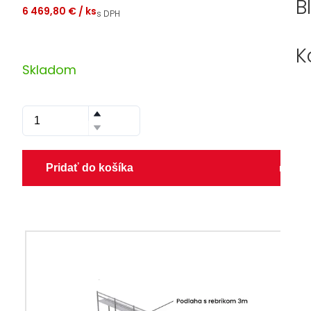
B
6 469,80 €
/ ks
s DPH
K
Skladom
Pridať do košíka