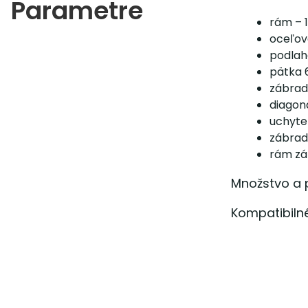
Parametre
rám – 1
oceľov
podlah
pätka 
zábradl
diagoná
uchyten
zábradl
rám zá
Množstvo a p
Kompatibiln