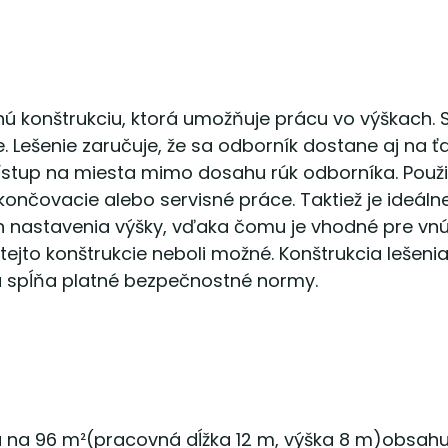
ú konštrukciu, ktorá umožňuje prácu vo výškach. S
. Lešenie zaručuje, že sa odborník dostane aj na
ístup na miesta mimo dosahu rúk odborníka. Použi
ončovacie alebo servisné práce. Taktiež je ideál
ah nastavenia výšky, vďaka čomu je vhodné pre vn
 tejto konštrukcie neboli možné. Konštrukcia lešen
 a spĺňa platné bezpečnostné normy.
a na 96 m²(pracovná dĺžka 12 m, výška 8 m)obsahu