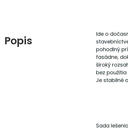
Ide o dočasn
Popis
stavebníctve
pohodlný pr
fasádne, dok
široký rozs
bez použitia
Je stabilné
Sada lešeni