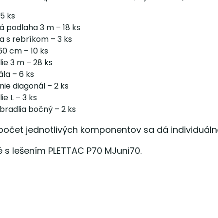
5 ks
á podlaha 3 m – 18 ks
a s rebríkom – 3 ks
60 cm – 10 ks
ie 3 m – 28 ks
la – 6 ks
ie diagonál – 2 ks
ie L – 3 ks
bradlia bočný – 2 ks
očet jednotlivých komponentov sa dá individuálne
é s lešením PLETTAC P70 MJuni70.