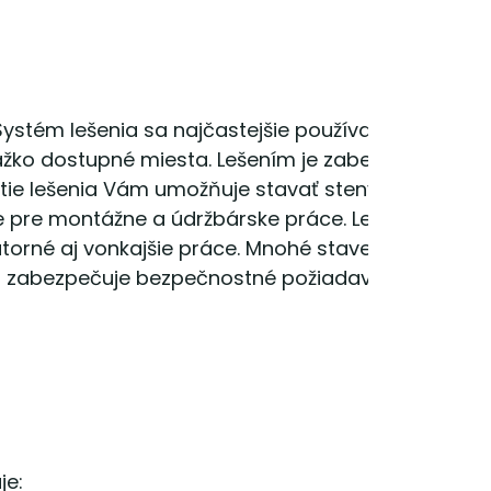
ystém lešenia sa najčastejšie používa v
 ťažko dostupné miesta. Lešením je zabezpečený
tie lešenia Vám umožňuje stavať steny, vykonávať
ne pre montážne a údržbárske práce. Lešenie má
útorné aj vonkajšie práce. Mnohé stavebné práce 
ia zabezpečuje bezpečnostné požiadavky pri práci.
je: